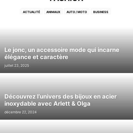
ACTUALITÉ
ANIMAUX
AUTO / MOTO
BUSINESS
CUISINE/DÉCORATION
EDUCATION
FASHION
IMMOBILIER
INTERNET
LIFESTYLE
LOCATION DE VOITURE
MARIAGE
MARKETING
MODE
OTHER
PHOTO & VIDEO
SANTÉ
SPORT
TECH
TRAVEL
Le jonc, un accessoire mode qui incarne
élégance et caractère
juillet 23, 2025
Découvrez l’univers des bijoux en acier
inoxydable avec Arlett & Olga
décembre 22, 2024