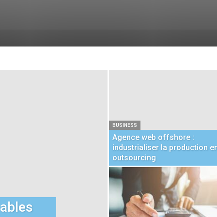
BUSINESS
Agence web offshore :
industrialiser la production e
outsourcing
ables