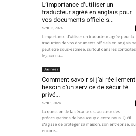
L’importance d’utiliser un
traducteur agréé en anglais pour
vos documents officiels...
avril 18, 2024
L'importance d'utiliser un traducteur agréé pour la
traduction de vos documents officiels en anglais n
peut être sous-estimée, surtout dans les contextes
légaux ou...
Business
Comment savoir si j’ai réellement
besoin d’un service de sécurité
privé...
avril 3, 2024
La question de la sécurité est au cœur des
préoccupations de beaucoup d'entre nous. Qu'il
s'agisse de protéger sa maison, son entreprise, ou
encore...