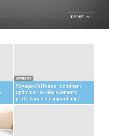
DERNIER
BUSINESS
Voyage d’affaires : comment
n
optimiser les déplacements
professionnels aujourd’hui ?