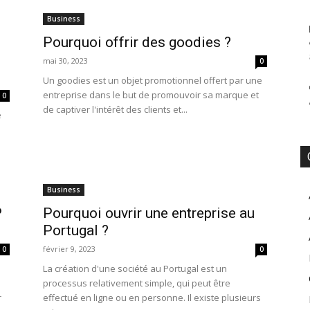
Business
Pourquoi offrir des goodies ?
mai 30, 2023
0
Un goodies est un objet promotionnel offert par une
entreprise dans le but de promouvoir sa marque et
0
de captiver l'intérêt des clients et...
e
Business
P
Pourquoi ouvrir une entreprise au
Portugal ?
février 9, 2023
0
0
La création d'une société au Portugal est un
processus relativement simple, qui peut être
r
effectué en ligne ou en personne. Il existe plusieurs