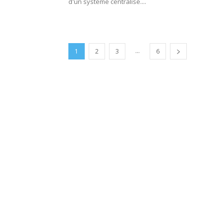
d'un système centralisé....
...
1
2
3
6