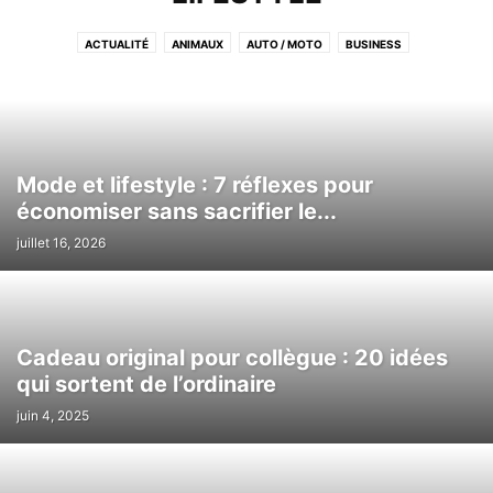
ACTUALITÉ
ANIMAUX
AUTO / MOTO
BUSINESS
CUISINE/DÉCORATION
EDUCATION
FASHION
IMMOBILIER
INTERNET
LIFESTYLE
LOCATION DE VOITURE
MARIAGE
MARKETING
MODE
OTHER
PHOTO & VIDEO
SANTÉ
SPORT
TECH
TRAVEL
Mode et lifestyle : 7 réflexes pour
économiser sans sacrifier le...
juillet 16, 2026
Cadeau original pour collègue : 20 idées
qui sortent de l’ordinaire
juin 4, 2025