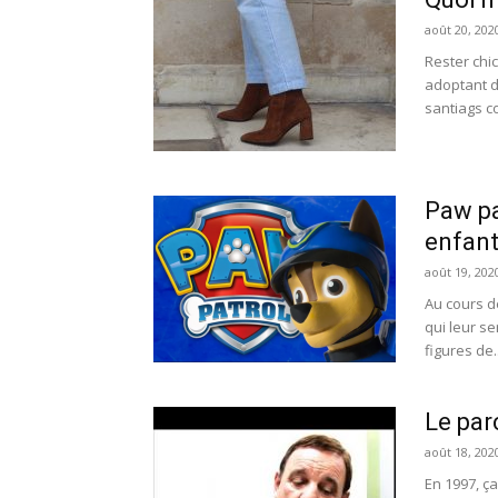
août 20, 202
Rester chi
adoptant de
santiags c
Paw pa
enfan
août 19, 202
Au cours de
qui leur se
figures de..
Le par
août 18, 202
En 1997, ç