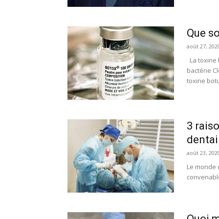
Que so
août 27, 202
La toxine 
bactérie Cl
toxine botu
3 rais
dentai
août 23, 202
Le monde d
convenable
Quoi m