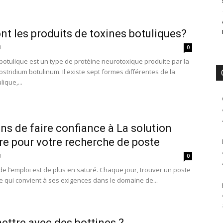
nt les produits de toxines botuliques?
0
0
botulique est un type de protéine neurotoxique produite par la
ostridium botulinum. Il existe sept formes différentes de la
lique,...
ons de faire confiance à La solution
re pour votre recherche de poste
0
0
e l’emploi est de plus en saturé. Chaque jour, trouver un poste
 qui convient à ses exigences dans le domaine de...
ettre avec des bottines ?