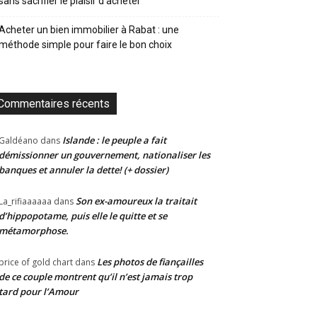
sans sacrifier le plaisir d’acheter
Acheter un bien immobilier à Rabat : une
méthode simple pour faire le bon choix
Commentaires récents
Islande : le peuple a fait
Galdéano
dans
démissionner un gouvernement, nationaliser les
banques et annuler la dette! (+ dossier)
Son ex-amoureux la traitait
La_rifiaaaaaa
dans
d’hippopotame, puis elle le quitte et se
métamorphose.
Les photos de fiançailles
price of gold chart
dans
de ce couple montrent qu’il n’est jamais trop
tard pour l’Amour