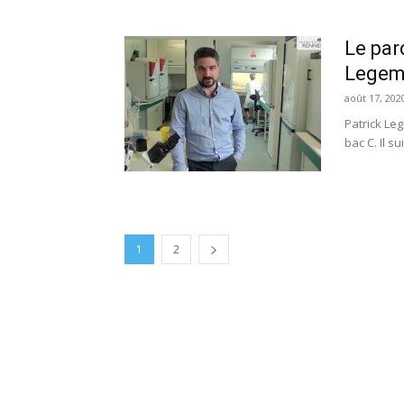
Le par
Legem
août 17, 202
Patrick Leg
bac C. Il s
1
2