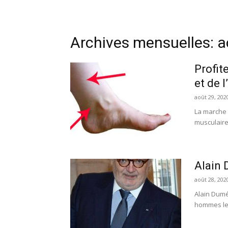
Archives mensuelles: 
Profit
et de 
août 29, 202
La marche 
musculaire 
Alain 
août 28, 202
Alain Dumé
hommes les