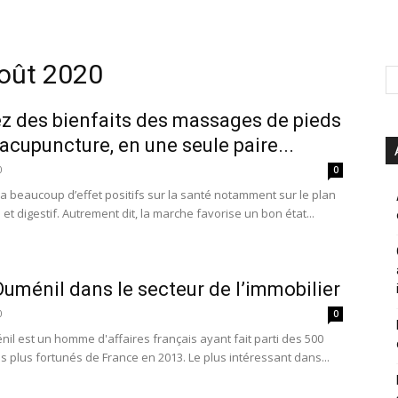
août 2020
ez des bienfaits des massages de pieds
l’acupuncture, en une seule paire...
0
0
a beaucoup d’effet positifs sur la santé notamment sur le plan
et digestif. Autrement dit, la marche favorise un bon état...
Duménil dans le secteur de l’immobilier
0
0
nil est un homme d'affaires français ayant fait parti des 500
 plus fortunés de France en 2013. Le plus intéressant dans...