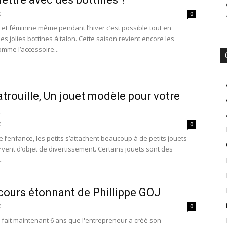
0
0
c et féminine même pendant l’hiver c’est possible tout en
s jolies bottines à talon. Cette saison revient encore les
omme l’accessoire...
trouille, Un jouet modèle pour votre
t
0
0
 l’enfance, les petits s’attachent beaucoup à de petits jouets
rvent d’objet de divertissement. Certains jouets sont des
.
cours étonnant de Phillippe GOJ
0
0
a fait maintenant 6 ans que l'entrepreneur a créé son