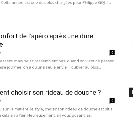
 Cette année est une des plus chargées pour Philippe GOJ, il...
onfort de l’apéro après une dure
e
0
0
passent, mais ne se ressemblent pas. quand on vient de passer
e journée, on a qu'une seule envie : l'oublier au plus...
t choisir son rideau de douche ?
0
0
uleur, la matière, le style, choisir son rideau de douche est plus
ue cela en a l’air. Heureusement, en vous posant les...