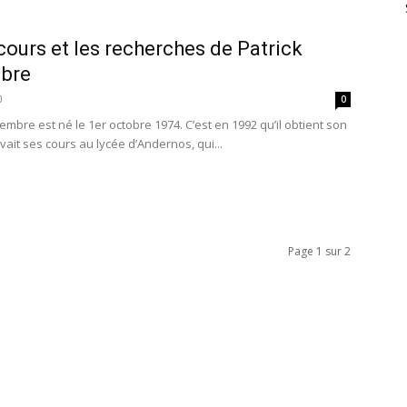
cours et les recherches de Patrick
bre
0
0
embre est né le 1er octobre 1974. C’est en 1992 qu’il obtient son
uivait ses cours au lycée d’Andernos, qui...
Page 1 sur 2