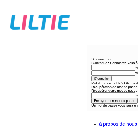
liltie
Le
premier
site
pour
les
femmes
qui
aiment
la
mode,
Se connecter
Bienvenue ! Connectez-vous à 
la
v
beauté
v
et
le
Mot de passe oublié? Obtenir de
cuisine
Récupération de mot de passe
Récupérer votre mot de passe
v
Un mot de passe vous sera en
à propos de nous