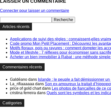
LAISSER UN COMMENTAIRE
Connecter pour laisser un commentaire
Articles récents
Applications de suivi des règles : connaissent-elles vraim
Code promo Mon Petit Placement : Découvrez les avantage
Motifs floraux, pois ou rayures : comment dompter les ac
Mode et lifestyle : 7 réflexes pour économiser sans sacrifie
Acheter un bien immobilier à Rabat : une méthode simple 
Commentaires récents
Galdéano
dans
Islande : le peuple a fait démissionner un
La_rifiaaaaaa
dans
Son ex-amoureux la traitait d’hippopo
price of gold chart
dans
Les photos de fiançailles de ce co
cristina ferreira
dans
Quels sont les symboles et les indic
Catégories