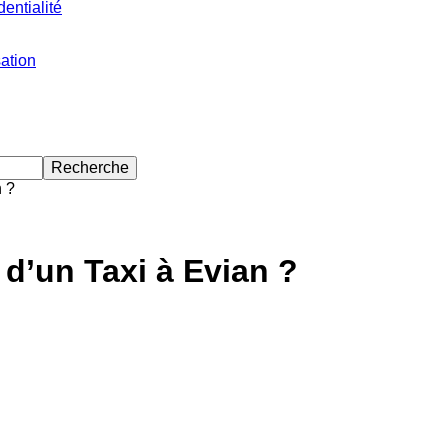
dentialité
sation
n ?
 d’un Taxi à Evian ?