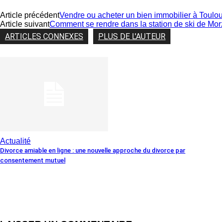
Article précédent
Vendre ou acheter un bien immobilier à Toulouse
Article suivant
Comment se rendre dans la station de ski de Mor
ARTICLES CONNEXES
PLUS DE L'AUTEUR
Actualité
Divorce amiable en ligne : une nouvelle approche du divorce par
consentement mutuel