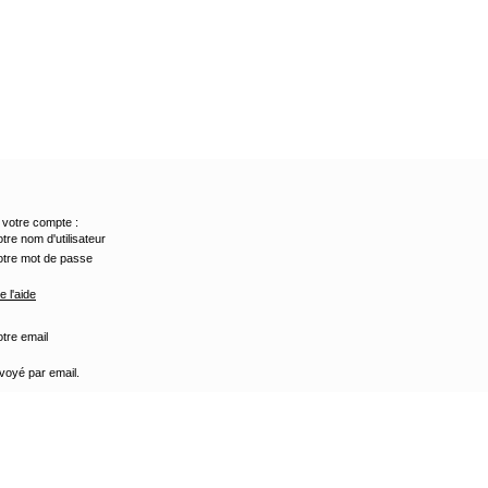
votre compte :
otre nom d'utilisateur
otre mot de passe
 l'aide
otre email
voyé par email.