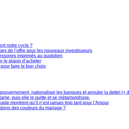
ent notre cycle ?
s de l’offre pour les nouveaux investisseurs
cessoires imprimés au quotidien
r le plaisir d’acheter
pour faire le bon choix
 gouvernement, nationaliser les banques et annuler la dette! (+ 
tame, puis elle le quitte et se métamorphose.
uple montrent qu’il n’est jamais trop tard pour l’Amour
ations des couleurs du mariage ?