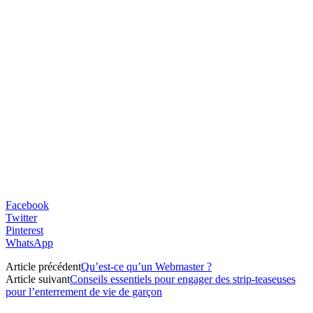
Facebook
Twitter
Pinterest
WhatsApp
Article précédent
Qu’est-ce qu’un Webmaster ?
Article suivant
Conseils essentiels pour engager des strip-teaseuses
pour l’enterrement de vie de garçon