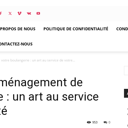
 PROPOS DE NOUS
POLITIQUE DE CONFIDENTIALITÉ
CONDI
ONTACTEZ-NOUS
otre boulangerie : un art au service de votre...
’aménagement de
 : un art au service
té
953
0