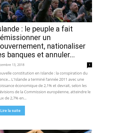
slande : le peuple a fait
émissionner un
ouvernement, nationaliser
es banques et annuler...
cembre 13, 2018
1
uvelle constitution en Islande : la conspiration du
lence... L'Islande a terminé l’année 2011 avec une
oissance économique de 2,1% et devrait, selon les
évisions de la Commission européenne, atteindre le
ux de 2,7% en...
Lire la suite