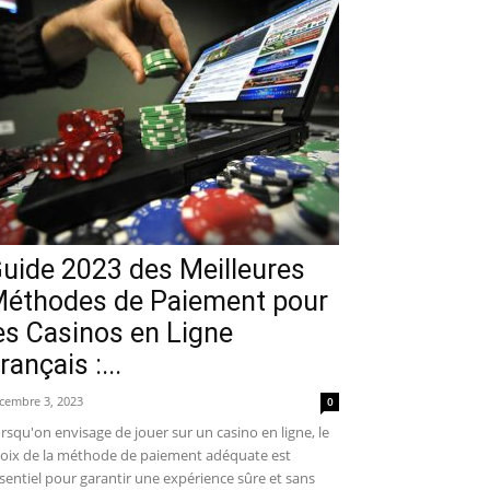
uide 2023 des Meilleures
éthodes de Paiement pour
es Casinos en Ligne
rançais :...
cembre 3, 2023
0
rsqu'on envisage de jouer sur un casino en ligne, le
oix de la méthode de paiement adéquate est
sentiel pour garantir une expérience sûre et sans