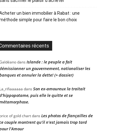
sans sacrifier le plaisir d’acheter
Acheter un bien immobilier à Rabat : une
méthode simple pour faire le bon choix
Commentaires récents
Islande : le peuple a fait
Galdéano
dans
démissionner un gouvernement, nationaliser les
banques et annuler la dette! (+ dossier)
Son ex-amoureux la traitait
La_rifiaaaaaa
dans
d’hippopotame, puis elle le quitte et se
métamorphose.
Les photos de fiançailles de
price of gold chart
dans
ce couple montrent qu’il n’est jamais trop tard
pour l’Amour