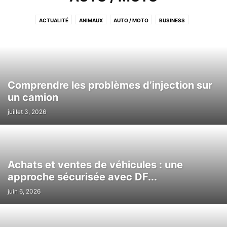
ACTUALITÉ
ANIMAUX
AUTO / MOTO
BUSINESS
CUISINE/DÉCORATION
EDUCATION
FASHION
IMMOBILIER
INTERNET
LIFESTYLE
LOCATION DE VOITURE
MARIAGE
MARKETING
MODE
OTHER
PHOTO & VIDEO
SANTÉ
SPORT
TECH
TRAVEL
Comprendre les problèmes d’injection sur
un camion
juillet 3, 2026
Achats et ventes de véhicules : une
approche sécurisée avec DF...
juin 6, 2026